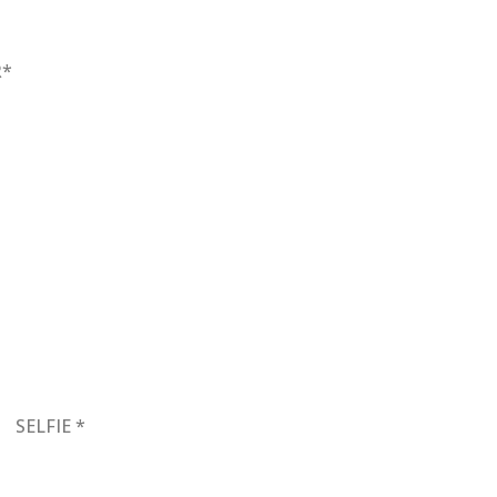
R*
SELFIE *