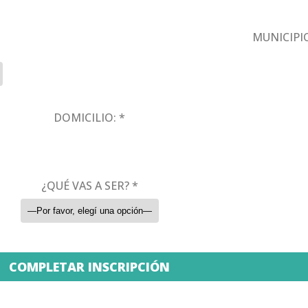
MUNICIPI
DOMICILIO: *
¿QUÉ VAS A SER? *