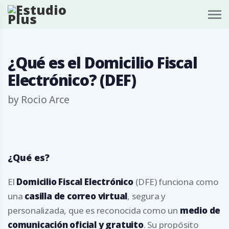
S
k
i
p
t
o
¿Qué es el Domicilio Fiscal
c
o
Electrónico? (DEF)
n
t
e
by
Rocio Arce
n
t
¿Qué es?
El
Domicilio Fiscal Electrónico
(DFE) funciona como
una
casilla de correo virtual
, segura y
personalizada, que es reconocida como un
medio de
comunicación oficial y gratuito
. Su propósito