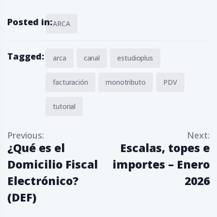
Posted in:
ARCA
Tagged:
arca
canal
estudioplus
facturación
monotributo
PDV
tutorial
N
Previous:
Next:
a
¿Qué es el
Escalas, topes e
v
e
Domicilio Fiscal
importes – Enero
g
a
Electrónico?
2026
c
(DEF)
i
ó
n