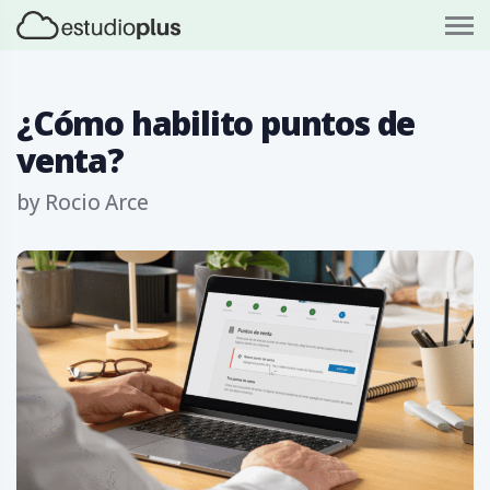
S
k
i
p
t
o
¿Cómo habilito puntos de
c
o
venta?
n
t
by
Rocio Arce
e
n
t