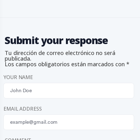
d
e
e
n
t
r
a
Submit your response
d
a
Tu dirección de correo electrónico no será
s
publicada.
Los campos obligatorios están marcados con
*
YOUR NAME
EMAIL ADDRESS