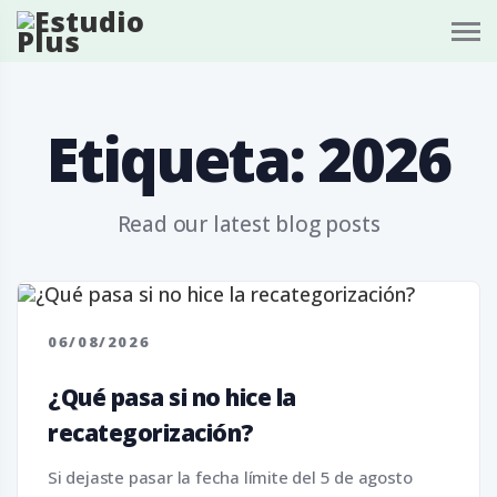
S
k
i
p
t
o
c
Etiqueta:
2026
o
n
t
e
Read our latest blog posts
n
t
06/08/2026
¿Qué pasa si no hice la
recategorización?
Si dejaste pasar la fecha límite del 5 de agosto