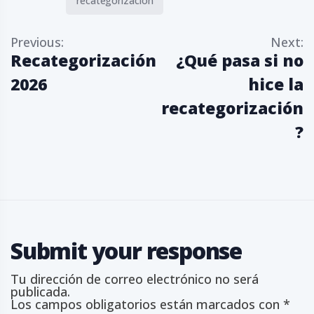
recategorización
N
Previous:
Next:
a
Recategorización
¿Qué pasa si no
v
e
2026
hice la
g
a
recategorización
c
?
i
ó
n
d
e
e
n
t
r
a
Submit your response
d
a
Tu dirección de correo electrónico no será
s
publicada.
Los campos obligatorios están marcados con
*