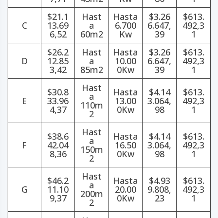
$21.1
Hast
Hasta
$3.26
$613.
C
13.69
a
6.700
6.647,
492,3
6,52
60m2
Kw
39
1
$26.2
Hast
Hasta
$3.26
$613.
D
12.85
a
10.00
6.647,
492,3
3,42
85m2
0Kw
39
1
Hast
$30.8
Hasta
$4.14
$613.
a
E
33.96
13.00
3.064,
492,3
110m
4,37
0Kw
98
1
2
Hast
$38.6
Hasta
$4.14
$613.
a
F
42.04
16.50
3.064,
492,3
150m
8,36
0Kw
98
1
2
Hast
$46.2
Hasta
$4.93
$613.
a
G
11.10
20.00
9.808,
492,3
200m
9,37
0Kw
23
1
2