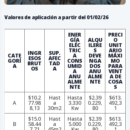
Valores de aplicación a partir del 01/02/26
ENER
PRECI
GÍA
ALQU
O
ELÉC
ILERE
UNIT
TRIC
S
ARIO
INGR
SUP.
CATE
A
DEVE
MÁXI
ESOS
AFEC
GORÍ
CONS
NGA
MO
BRUT
TAD
A
UMID
DOS
PARA
OS
A
A
ANU
VENT
ANU
ALME
A DE
ALME
NTE
COSA
NTE
S
$10.2
Hast
Hasta
$2.39
$613.
A
77.98
a
3.330
0.229,
492,3
8,13
30m2
Kw
80
1
$15.0
Hast
Hasta
$2.39
$613.
B
58.44
a
5.000
0.229,
492,3
7,71
45m2
Kw
80
1