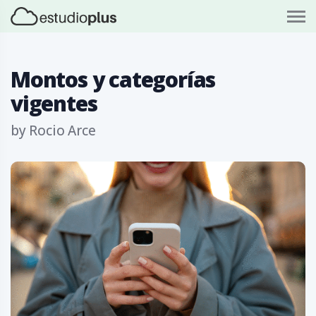
S
k
i
p
t
o
Montos y categorías
c
o
vigentes
n
t
by
Rocio Arce
e
n
t