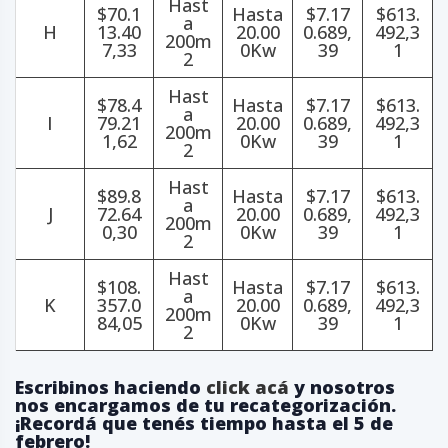
Hast
$70.1
Hasta
$7.17
$613.
a
H
13.40
20.00
0.689,
492,3
200m
7,33
0Kw
39
1
2
Hast
$78.4
Hasta
$7.17
$613.
a
I
79.21
20.00
0.689,
492,3
200m
1,62
0Kw
39
1
2
Hast
$89.8
Hasta
$7.17
$613.
a
J
72.64
20.00
0.689,
492,3
200m
0,30
0Kw
39
1
2
Hast
$108.
Hasta
$7.17
$613.
a
K
357.0
20.00
0.689,
492,3
200m
84,05
0Kw
39
1
2
Escribinos haciendo
click acá
y nosotros
nos encargamos de tu recategorización.
¡Recordá que tenés tiempo hasta el 5 de
febrero!